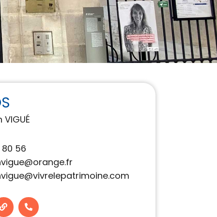
OS
n VIGUÉ
1 80 56
nvigue@orange.fr
nvigue@vivrelepatrimoine.com