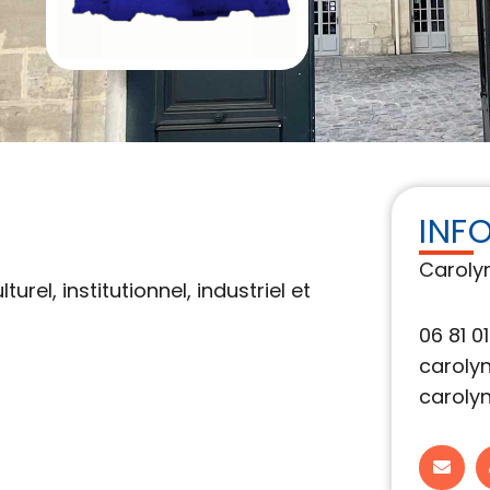
INF
Caroly
rel, institutionnel, industriel et
06 81 0
caroly
caroly