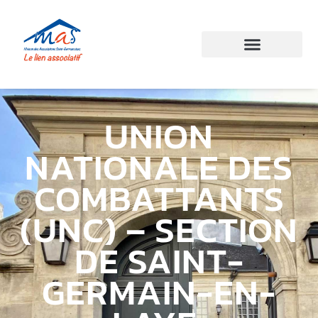
UNION
NATIONALE DES
COMBATTANTS
(UNC) – SECTION
DE SAINT-
GERMAIN-EN-